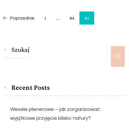
Stronicowanie
Strona
Strona
Strona
1
…
84
85
Poprzednie
wpisów
Szukaj
Recent Posts
Wesele plenerowe – jak zorganizować
wyjątkowe przyjęcie blisko natury?