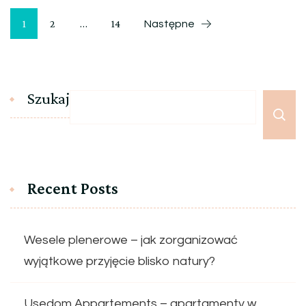
Stronicowanie
Strona
Strona
Strona
1
2
…
14
Następne
wpisów
Szukaj
Recent Posts
Wesele plenerowe – jak zorganizować
wyjątkowe przyjęcie blisko natury?
Usedom Appartements – apartamenty w