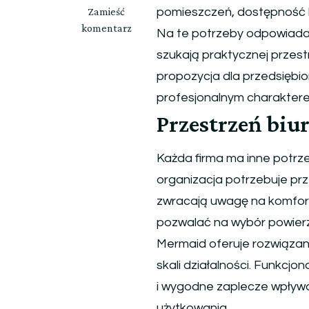
we
Zamieść
pomieszczeń, dostępność k
wpisie
komentarz
Na te potrzeby odpowiada
Mermaid
szukają praktycznej przes
–
propozycja dla przedsiębi
funkcjonalne
biura
profesjonalnym charaktere
do
Przestrzeń bi
wynajęcia
w
Każda firma ma inne potrz
Łodzi
dla
organizacja potrzebuje prz
rozwijających
zwracają uwagę na komfort
się
pozwalać na wybór powierz
firm
Mermaid oferuje rozwiązan
skali działalności. Funkcj
i wygodne zaplecze wpływa
użytkowania.