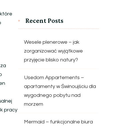
 które
Recent Posts
o
Wesele plenerowe – jak
zorganizować wyjątkowe
przyjęcie blisko natury?
sza
o
Usedom Appartements –
ien
apartamenty w Świnoujściu dla
wygodnego pobytu nad
alnej
morzem
sk pracy
Mermaid – funkcjonalne biura