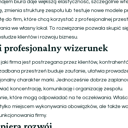
ajem biura daje większą elastyczność, szczególnie wt
ię, zmienia strukturę zespołu lub testuje nowe modele p
ę do firm, które chcą korzystać z profesjonalnej przest
nia we własny lokal. To rozwiązanie pozwala skupić si
bsłudze klientów i rozwoju biznesu.
i profesjonalny wizerunek
jaki firma jest postrzegana przez klientów, kontrahentó
zadbana przestrzeń buduje zaufanie, ułatwia prowadz
jonalny charakter marki. Jednocześnie dobrze zaplan
ać koncentrację, komunikację i organizację zespołu.
nie, które mogą odpowiadać na te oczekiwania. Właśc
ie tylko miejscem wykonywania obowiązków, ale także 
nkcjonowania firmy.
spiera rozwój