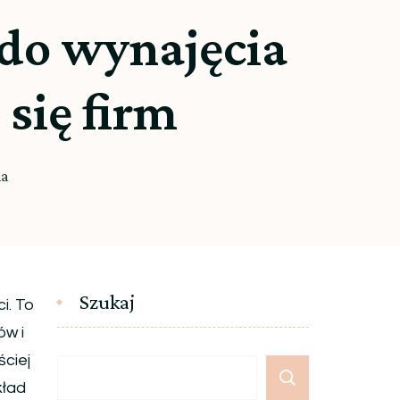
 do wynajęcia
się firm
ia
Szukaj
i. To
ów i
ciej
kład