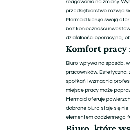
reagowania na zmiany. Wyn
przedsiębiorstwo rozwija s
Mermaid kieruje swoją ofert
bez konieczności inwestowa
działalności operacyjnej, o
Komfort pracy 
Biuro wpływa na sposób, w 
pracowników. Estetyczna, 
spotkań i wzmacnia profes
miejsce pracy może poprawi
Mermaid oferuje powierzch
dobrane biuro staje się n
elementem codziennego fu
Biuro, które w