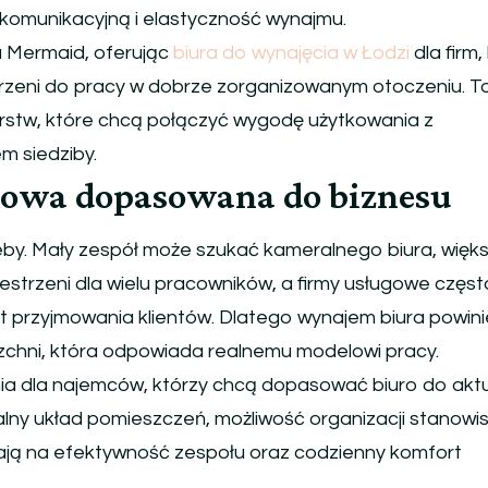
omunikacyjną i elastyczność wynajmu.
 Mermaid, oferując
biura do wynajęcia w Łodzi
dla firm,
trzeni do pracy w dobrze zorganizowanym otoczeniu. T
orstw, które chcą połączyć wygodę użytkowania z
m siedziby.
urowa dopasowana do biznesu
eby. Mały zespół może szukać kameralnego biura, więk
estrzeni dla wielu pracowników, a firmy usługowe częst
 przyjmowania klientów. Dlatego wynajem biura powin
chni, która odpowiada realnemu modelowi pracy.
ia dla najemców, którzy chcą dopasować biuro do aktu
onalny układ pomieszczeń, możliwość organizacji stanowi
ją na efektywność zespołu oraz codzienny komfort