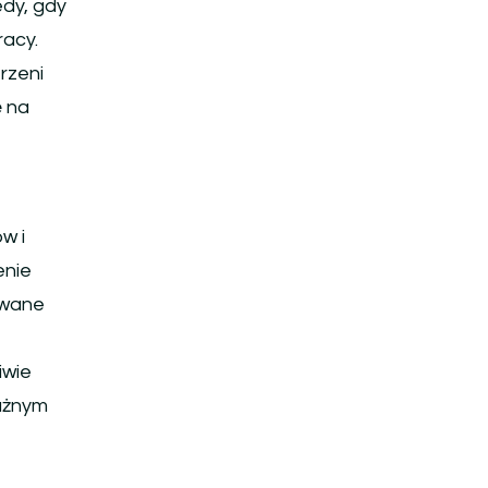
edy, gdy
racy.
rzeni
ę na
w i
enie
owane
iwie
ważnym