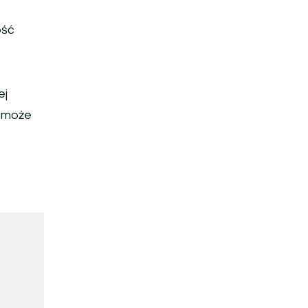
ość
ej
o może