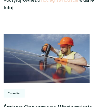
Poczytaj również o
noclegi świnoujście
właśnie
tutaj.
Nawigacja
wpisu
Technika
Światło Słoneczne na Wyciągnięcie