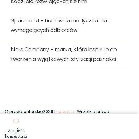
Łodzi dla rozwijających się firm
Spacemed – hurtownia medyczna dla
wymagających odbiorców
Nails Company – marka, która inspiruje do
tworzenia wyjątkowych stylizacji paznokci
© prawa autorskie2026
bikowcy.pl
. Wszelkie prawa
zastrzeżone.
Blossom Floral | Stworzony przez
Blossom
Themes
.Wspierany przez
WordPress
.
Zamieść
we
komentarz