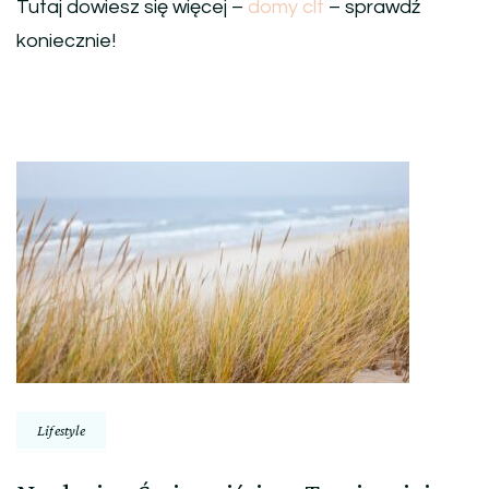
Tutaj dowiesz się więcej –
domy clt
– sprawdź
koniecznie!
Nawigacja
wpisu
Lifestyle