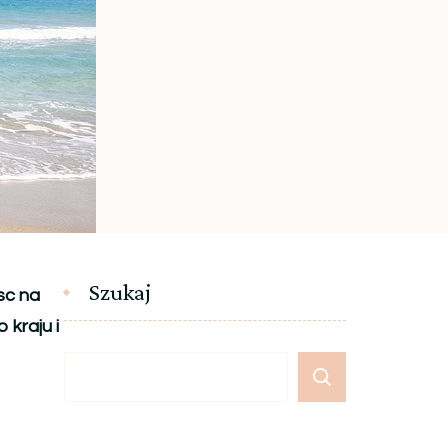
Szukaj
sc na
 kraju i