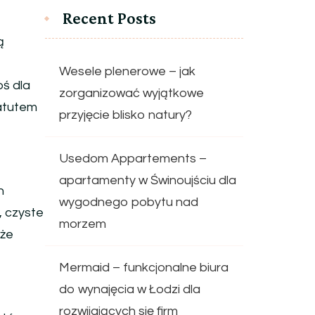
Recent Posts
ą
Wesele plenerowe – jak
oś dla
zorganizować wyjątkowe
 atutem
przyjęcie blisko natury?
Usedom Appartements –
apartamenty w Świnoujściu dla
h
wygodnego pobytu nad
, czyste
morzem
kże
Mermaid – funkcjonalne biura
do wynajęcia w Łodzi dla
rozwijających się firm