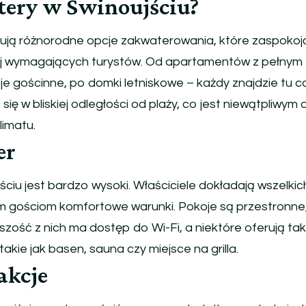
tery w Świnoujściu?
rują różnorodne opcje zakwaterowania, które zaspokoj
ej wymagających turystów. Od apartamentów z pełnym
 gościnne, po domki letniskowe – każdy znajdzie tu c
e się w bliskiej odległości od plaży, co jest niewątpliwym
limatu.
er
ciu jest bardzo wysoki. Właściciele dokładają wszelkic
m gościom komfortowe warunki. Pokoje są przestronne
zość z nich ma dostęp do Wi-Fi, a niektóre oferują ta
kie jak basen, sauna czy miejsce na grilla.
akcje