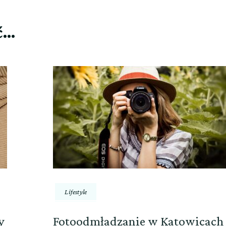
ć…
Lifestyle
y
Fotoodmładzanie w Katowicach