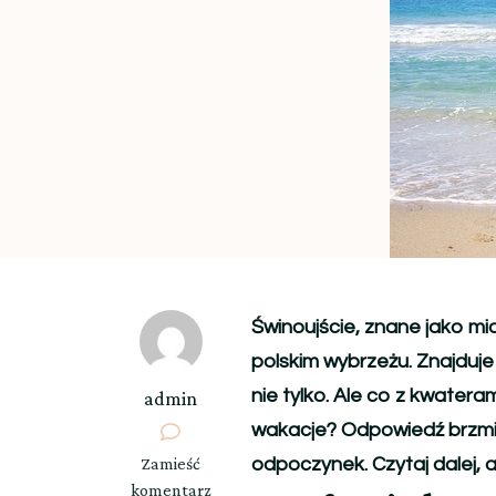
Świnoujście, znane jako mi
polskim wybrzeżu. Znajduje s
nie tylko. Ale co z kwatera
admin
wakacje? Odpowiedź brzmi:
we
Zamieść
odpoczynek. Czytaj dalej, a
wpisie
komentarz