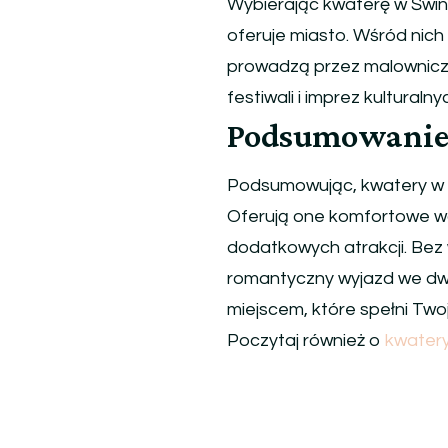
Wybierając kwaterę w Świn
oferuje miasto. Wśród nich
prowadzą przez malownicze
festiwali i imprez kulturaln
Podsumowani
Podsumowując, kwatery w Ś
Oferują one komfortowe waru
dodatkowych atrakcji. Bez 
romantyczny wyjazd we dwoj
miejscem, które spełni Two
Poczytaj również o
kwatery