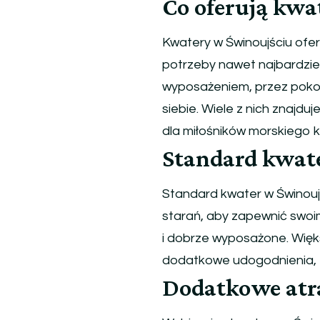
Co oferują kwa
Kwatery
w
Kwatery w Świnoujściu ofe
Świnoujściu
–
potrzeby nawet najbardzi
idealne
wyposażeniem, przez pokoje
miejsce
siebie. Wiele z nich znajduj
na
dla miłośników morskiego k
wakacyjny
odpoczynek
Standard kwat
Standard kwater w Świnoujś
starań, aby zapewnić swoi
i dobrze wyposażone. Więks
dodatkowe udogodnienia, ta
Dodatkowe atr