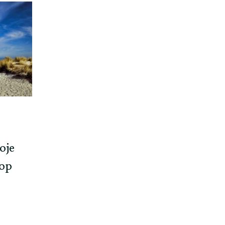
oje
lop