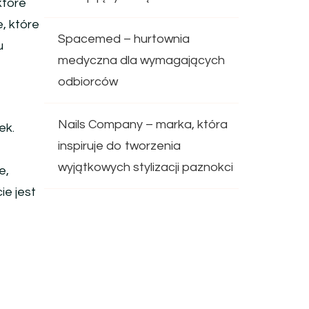
które
, które
Spacemed – hurtownia
u
medyczna dla wymagających
odbiorców
Nails Company – marka, która
ek.
inspiruje do tworzenia
wyjątkowych stylizacji paznokci
e,
ie jest