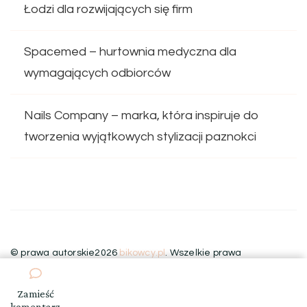
Łodzi dla rozwijających się firm
Spacemed – hurtownia medyczna dla
wymagających odbiorców
Nails Company – marka, która inspiruje do
tworzenia wyjątkowych stylizacji paznokci
© prawa autorskie2026
bikowcy.pl
. Wszelkie prawa
zastrzeżone.
Blossom Floral | Stworzony przez
Blossom
Themes
.Wspierany przez
WordPress
.
Zamieść
we
komentarz