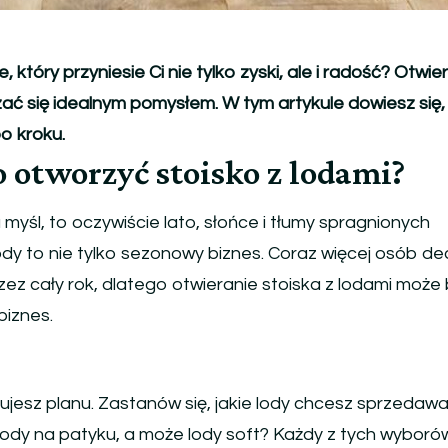
 który przyniesie Ci nie tylko zyski, ale i radość? Otwie
ać się idealnym pomysłem. W tym artykule dowiesz się, 
o kroku.
 otworzyć stoisko z lodami?
myśl, to oczywiście lato, słońce i tłumy spragnionych
lody to nie tylko sezonowy biznes. Coraz więcej osób d
zez cały rok, dlatego otwieranie stoiska z lodami może
iznes.
jesz planu. Zastanów się, jakie lody chcesz sprzedaw
 lody na patyku, a może lody soft? Każdy z tych wyboró