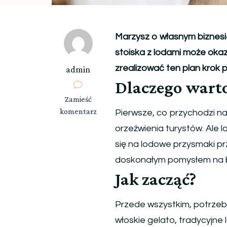
Marzysz o własnym biznesie,
stoiska z lodami może okaz
zrealizować ten plan krok p
admin
Dlaczego warto
we
Zamieść
wpisie
komentarz
Pierwsze, co przychodzi na 
Otwieranie
orzeźwienia turystów. Ale 
stoiska
się na lodowe przysmaki pr
z
lodami:
doskonałym pomysłem na b
Twoja
Jak zacząć?
droga
do
Przede wszystkim, potrzebu
słodkiego
włoskie gelato, tradycyjne
biznesu