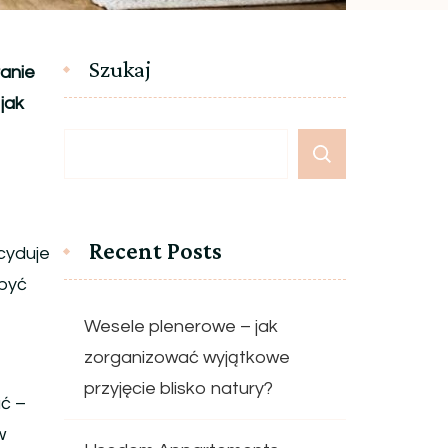
Szukaj
ranie
jak
Recent Posts
ecyduje
 być
Wesele plenerowe – jak
zorganizować wyjątkowe
przyjęcie blisko natury?
ać –
w