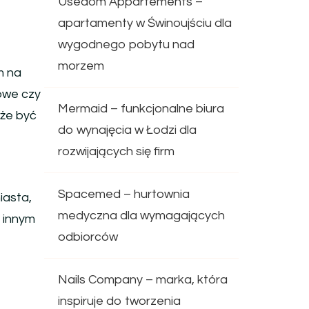
Usedom Appartements –
apartamenty w Świnoujściu dla
wygodnego pobytu nad
morzem
m na
lowe czy
Mermaid – funkcjonalne biura
oże być
do wynajęcia w Łodzi dla
rozwijających się firm
Spacemed – hurtownia
iasta,
medyczna dla wymagających
b innym
odbiorców
Nails Company – marka, która
inspiruje do tworzenia