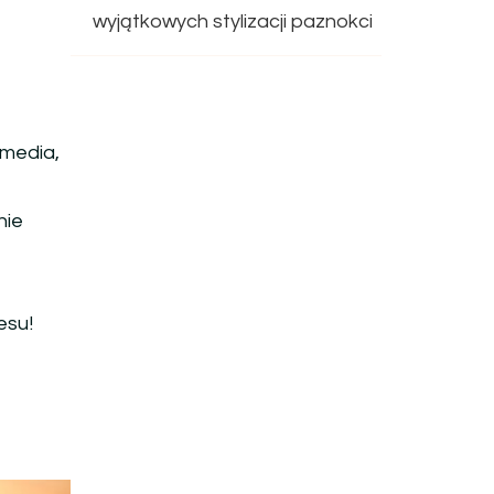
wyjątkowych stylizacji paznokci
 media,
nie
esu!