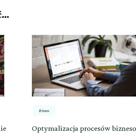
ć…
Biznes
ie
Optymalizacja procesów bizne