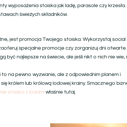
ty wyposażenia stoiska jak ladę, parasole czy krzesła.
stawach świeżych składników.
ażne, jest promocja Twojego stoiska. Wykorzystaj social
zaoferuj specjalne promocje czy zorganizuj dni otwarte.
 być najlepsze na świecie, ale jeśli nikt o nich nie wie, 
mi to na pewno wyzwanie, ale z odpowiednim planem i
się królem lub królową lodowej krainy. Smacznego bizn
nie stoiska z lodami
właśnie tutaj.