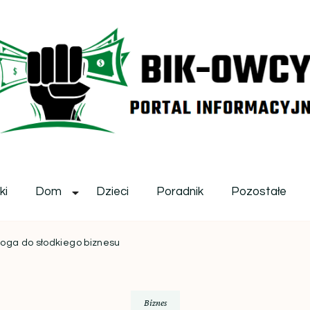
ikowcy.pl
ki
Dom
Dzieci
Poradnik
Pozostałe
roga do słodkiego biznesu
Biznes