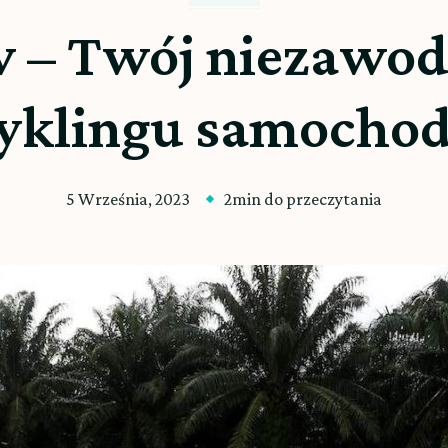
w – Twój niezawod
cyklingu samocho
5 Września, 2023
2min do przeczytania