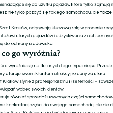
ienadające się do użytku pojazdy, które tylko zajmują m
esz nie tylko pozbyć się takiego samochodu, ale także
k Szrot Kraków, odgrywają kluczową rolę w procesie recy
ażowi starych pojazdów i odzyskiwaniu z nich cennych
się do ochrony środowiska.
 co go wyróżnia?
óre wyróżnia się na tle innych tego typu miejsc. Przede
tóry oferuje swoim klientom atrakcyjne ceny za stare
Kraków słynie z profesjonalizmu i rzetelności – zawsz
owiązań wobec swoich klientów.
feruje również sprzedaż używanych części samochodow
ujesz konkretnej części do swojego samochodu, ale nie 
ędzy, Szrot Kraków może być idealnym rozwiązaniem.