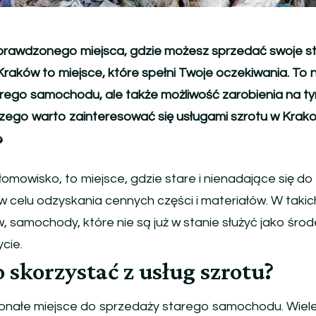
prawdzonego miejsca, gdzie możesz sprzedać swoje st
raków to miejsce, które spełni Twoje oczekiwania. To n
arego samochodu, ale także możliwość zarobienia na t
czego warto zainteresować się usługami szrotu w Krako
?
łomowisko, to miejsce, gdzie stare i nienadające się do
celu odzyskania cennych części i materiałów. W takic
, samochody, które nie są już w stanie służyć jako śro
cie.
 skorzystać z usług szrotu?
konałe miejsce do sprzedaży starego samochodu. Wiel