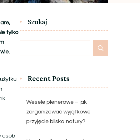
Szukaj
are,
ie tylko
ym
wie.
Recent Posts
 użytku
h
dek
Wesele plenerowe – jak
zorganizować wyjątkowe
przyjęcie blisko natury?
e osób