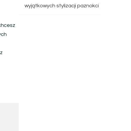
wyjątkowych stylizacji paznokci
 chcesz
ych
sz