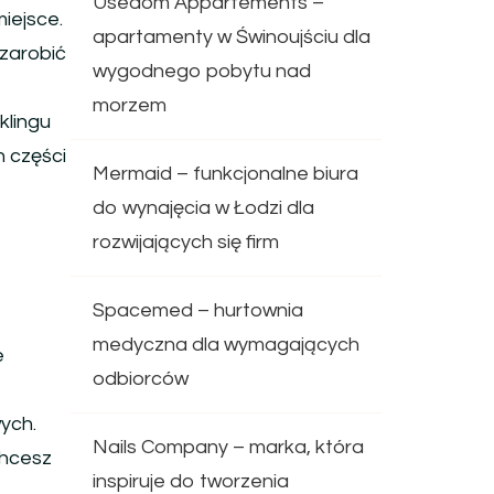
Usedom Appartements –
iejsce.
apartamenty w Świnoujściu dla
 zarobić
wygodnego pobytu nad
morzem
klingu
 części
Mermaid – funkcjonalne biura
do wynajęcia w Łodzi dla
rozwijających się firm
Spacemed – hurtownia
medyczna dla wymagających
e
odbiorców
ych.
Nails Company – marka, która
chcesz
inspiruje do tworzenia