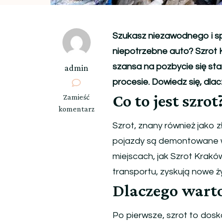
Szukasz niezawodnego i s
niepotrzebne auto? Szrot K
szansa na pozbycie się st
admin
procesie. Dowiedz się, dla
Co to jest szrot
we
Zamieść
wpisie
komentarz
Szrot
Szrot, znany również jako z
Kraków
pojazdy są demontowane w 
–
Twój
miejscach, jak Szrot Kraków
niezawodny
transportu, zyskują nowe ży
partner
Dlaczego warto
w
recyklingu
Po pierwsze, szrot to dos
samochodów