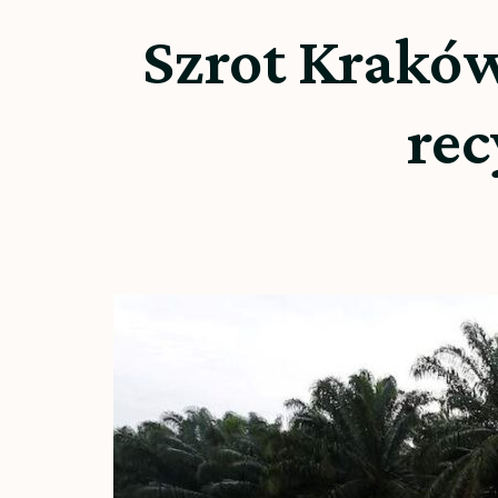
Szrot Krakó
re