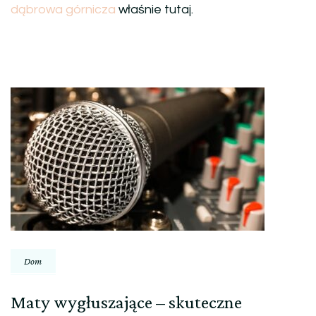
dąbrowa górnicza
właśnie tutaj.
Nawigacja
wpisu
Dom
Maty wygłuszające – skuteczne