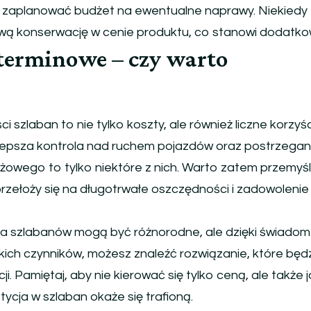
j zaplanować budżet na ewentualne naprawy. Niekiedy
wą konserwację w cenie produktu, co stanowi dodatko
oterminowe – czy warto
i szlaban to nie tylko koszty, ale również liczne korzyśc
lepsza kontrola nad ruchem pojazdów oraz postrzegan
tiżowego to tylko niektóre z nich. Warto zatem przemyśl
rzełoży się na długotrwałe oszczędności i zadowolenie
ania szlabanów mogą być różnorodne, ale dzięki świadom
tkich czynników, możesz znaleźć rozwiązanie, które będ
ji. Pamiętaj, aby nie kierować się tylko ceną, ale także 
ycja w szlaban okaże się trafioną.