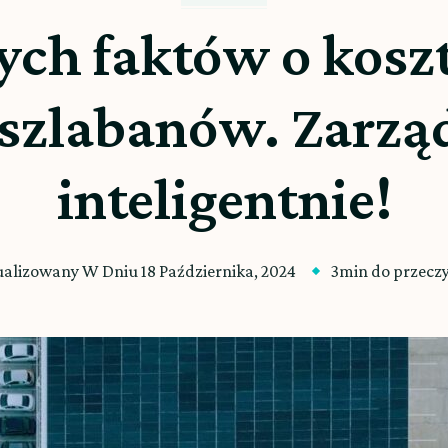
ych faktów o kos
i szlabanów. Zarz
inteligentnie!
ualizowany W Dniu
18 Października, 2024
3min do przecz