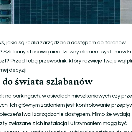
yś, jakie są realia zarządzania dostępem do terenów
? Szlabany stanowią nieodzowny element systemów kon
szt? Przed tobą przewodnik, który rozwieje twoje wątpli
ej decyzji.
do świata szlabanów
ok na parkingach, w osiedlach mieszkaniowych czy prz
ych. Ich głównym zadaniem jest kontrolowanie przepły
pieczeństwa i zarządzanie dostępem. Mimo że wydają 
ty związane z ich instalacją i utrzymaniem mogą być