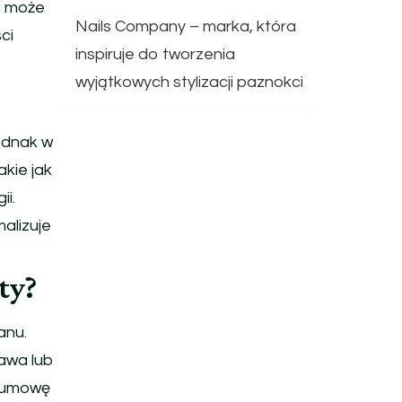
u może
Nails Company – marka, która
ci
inspiruje do tworzenia
wyjątkowych stylizacji paznokci
ednak w
kie jak
ii.
alizuje
ty?
anu.
awa lub
ć umowę