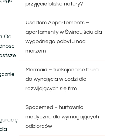
ojego
przyjęcie blisko natury?
Usedom Appartements –
apartamenty w Świnoujściu dla
a. Od
wygodnego pobytu nad
odność
morzem
rostsze
Mermaid – funkcjonalne biura
ącznie
do wynajęcia w Łodzi dla
rozwijających się firm
Spacemed – hurtownia
medyczna dla wymagających
gurację
odbiorców
dla