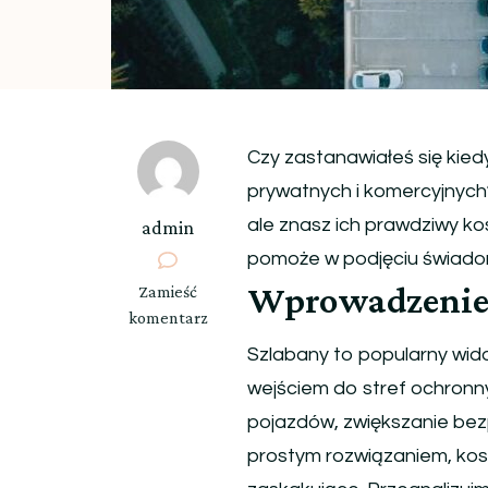
Czy zastanawiałeś się kied
prywatnych i komercyjnych
ale znasz ich prawdziwy ko
admin
pomoże w podjęciu świadom
Wprowadzenie 
we
Zamieść
wpisie
komentarz
Pięć
Szlabany to popularny wid
kluczowych
wejściem do stref ochronn
faktów
o
pojazdów, zwiększanie bez
kosztach
prostym rozwiązaniem, kosz
montażu