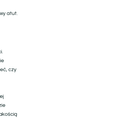
wy atut.
i.
ie
eć, czy
ej
zie
jakością