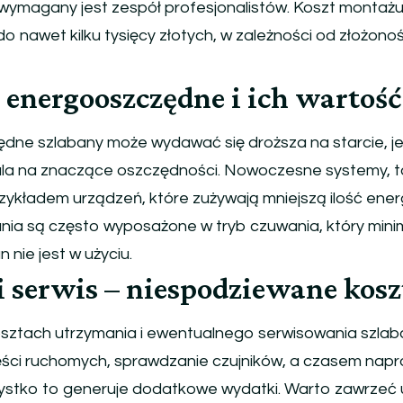
 wymagany jest zespół profesjonalistów. Koszt montaż
do nawet kilku tysięcy złotych, w zależności od złożonoś
 energooszczędne i ich wartość
dne szlabany może wydawać się droższa na starcie, j
la na znaczące oszczędności. Nowoczesne systemy, ta
rzykładem urządzeń, które zużywają mniejszą ilość energ
nia są często wyposażone w tryb czuwania, który minim
 nie jest w użyciu.
i serwis – niespodziewane kosz
sztach utrzymania i ewentualnego serwisowania szlab
ści ruchomych, sprawdzanie czujników, a czasem napr
stko to generuje dodatkowe wydatki. Warto zawrze