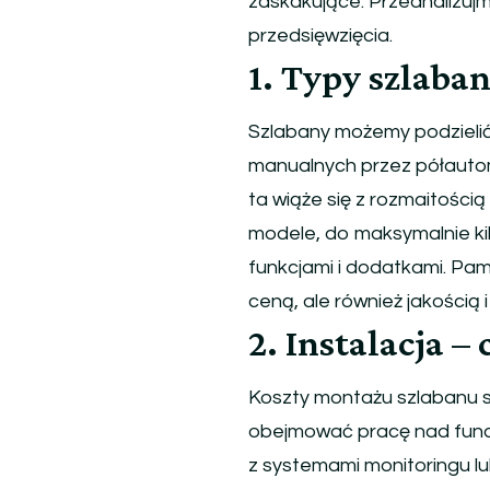
zaskakujące. Przeanalizuj
i
przedsięwzięcia.
eksploatacji
szlabanów.
1. Typy szlaba
Zarządzaj
dostępem
Szlabany możemy podzielić 
inteligentnie!
manualnych przez półauto
ta wiąże się z rozmaitością
modele, do maksymalnie k
funkcjami i dodatkami. Pami
ceną, ale również jakością
2. Instalacja –
Koszty montażu szlabanu s
obejmować pracę nad funda
z systemami monitoringu lub