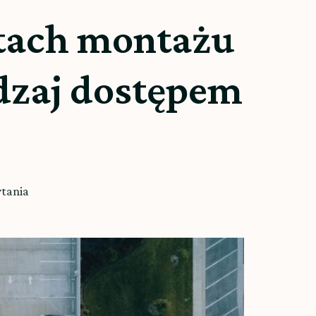
ztach montażu
ądzaj dostępem
ytania