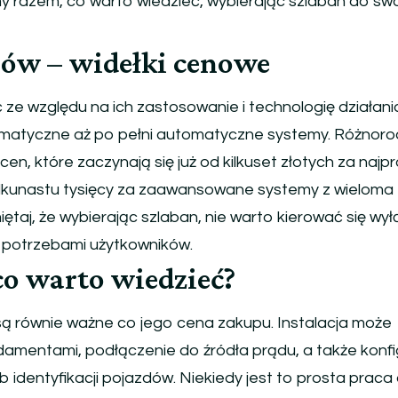
my razem, co warto wiedzieć, wybierając szlaban do sw
nów – widełki cenowe
ze względu na ich zastosowanie i technologię działani
matyczne aż po pełni automatyczne systemy. Różnor
 cen, które zaczynają się już od kilkuset złotych za najp
ilkunastu tysięcy za zaawansowane systemy z wieloma
ętaj, że wybierając szlaban, nie warto kierować się wył
 i potrzebami użytkowników.
 co warto wiedzieć?
ą równie ważne co jego cena zakupu. Instalacja może
mentami, podłączenie do źródła prądu, a także konfi
 identyfikacji pojazdów. Niekiedy jest to prosta praca 