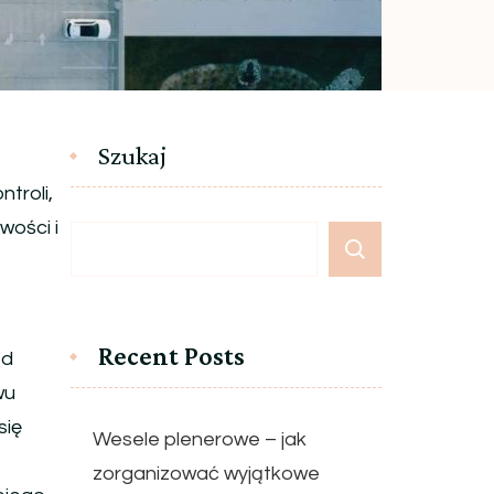
Szukaj
troli,
wości i
Recent Posts
ed
wu
się
Wesele plenerowe – jak
zorganizować wyjątkowe