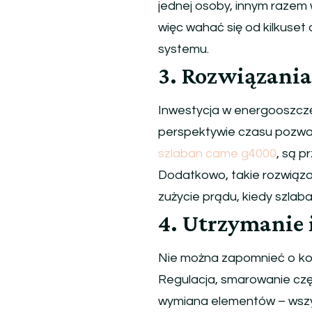
jednej osoby, innym razem
więc wahać się od kilkuset 
systemu.
3. Rozwiązania
Inwestycja w energooszczę
perspektywie czasu pozwa
szlaban came g4000
, są p
Dodatkowo, takie rozwiąza
zużycie prądu, kiedy szlaban
4. Utrzymanie 
Nie można zapomnieć o ko
Regulacja, smarowanie czę
wymiana elementów – wszy