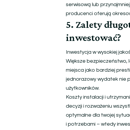
serwisową lub przynajmnie
producenci oferują okreso
5. Zalety dług
inwestować?
Inwestycja w wysokiej jakośc
Większe bezpieczeństwo, 
miejsca jako bardziej pres
jednorazowy wydatek nie p
użytkowników.
Koszty instalacji i utrzym
decyzji i rozważeniu wszys
optymalne dla twojej sytuac
i potrzebami – wtedy inwest