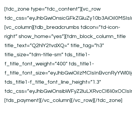
[tdc_zone type=”tdc_content”][vc_row
tdc_css=”eyJhbGwiOnsicGFkZGluZy10b3AiOiI0MSI
[vc_column][tdb_breadcrumbs tdicon=”td-icon-
right” show_home=”yes”][tdm_block_column_title
title_text=”Q2hlY2tvdXQ=” title_tag=”h3″
title_size=”tdm-title-sm” tds_title1-
f_title_font_weight=”400″ tds_title1-
f_title_font_size=”eyJhbGwiOiIzMCIsInBvcnRyYWl0Ij
tds_title1-f_title_font_line_height=”1.3″
tdc_css=”eyJhbGwiOnsibWFyZ2luLXRvcCI6Ii0xOCIs
[tds_payment][/vc_column][/vc_row][/tdc_zone]