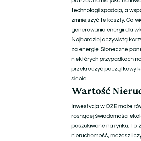
patrzeć na nie jako na inw
Źródła
technologii spadają, a ws
Energii
Mogą
zmniejszyć te koszty. Co wi
Wzbogacić
generowania energii dla wł
Twój
Najbardziej oczywistą korz
Portfel
za energię. Słoneczne pan
niektórych przypadkach n
przekroczyć początkowy ko
siebie.
Wartość Nieru
Inwestycja w OZE może rów
rosnącej świadomości ekol
poszukiwane na rynku. To z
nieruchomość, możesz licz