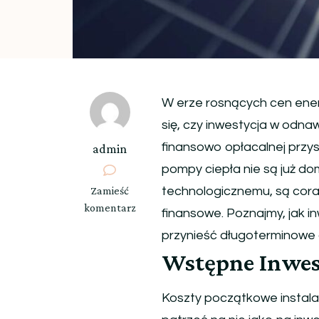
W erze rosnących cen energ
się, czy inwestycja w odnawi
finansowo opłacalnej przys
admin
pompy ciepła nie są już do
we
Zamieść
technologicznemu, są cora
wpisie
komentarz
finansowe. Poznajmy, jak i
Zielona
przynieść długoterminowe 
Inwestycja,
Wstępne Inwest
Złoty
Zwrot:
Jak
Koszty początkowe instala
Odnawialne