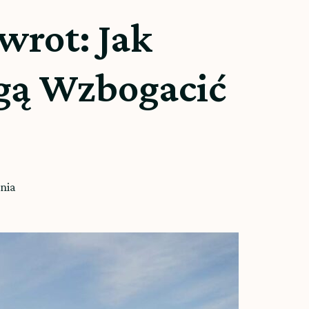
wrot: Jak
gą Wzbogacić
nia