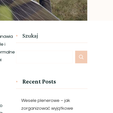
Szukaj
tanawia
e i
termalne
i
Recent Posts
Wesele plenerowe – jak
to
zorganizować wyjątkowe