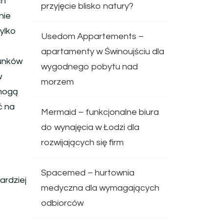
ch
przyjęcie blisko natury?
nie
tylko
Usedom Appartements –
apartamenty w Świnoujściu dla
hunków
wygodnego pobytu nad
w
morzem
 mogą
ć na
Mermaid – funkcjonalne biura
do wynajęcia w Łodzi dla
rozwijających się firm
e
Spacemed – hurtownia
ardziej
medyczna dla wymagających
odbiorców