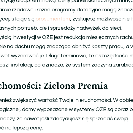
estycję długoterminową. Ceny paneli słonecznych i inny
parcie rządowe i różne programy dotacyjne mogą znacz
ęcej, stając się
prosumentem
, zyskujesz możliwość nie 
asnych potrzeb, ale i sprzedaży nadwyżek do sieci.
yścią inwestycji w OZE jest redukcja miesięcznych rac
ele na dachu mogą znacząco obniżyć koszty prądu, a 
awet wyzerować je. Długoterminowo, te oszczędności
szt instalacji, co oznacza, że system zaczyna zarabia
chomości: Zielona Premia
nież zwiększyć wartość Twojej nieruchomości. W dobi
ogicznej, domy wyposażone w systemy OZE są coraz b
naczy, że nawet jeśli zdecydujesz się sprzedać swoją
yć na lepszą cenę.