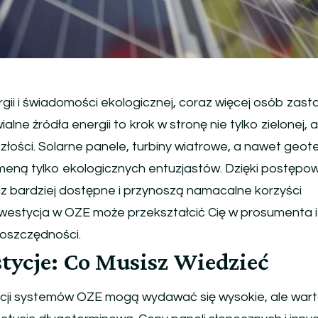
ii i świadomości ekologicznej, coraz więcej osób zas
alne źródła energii to krok w stronę nie tylko zielonej, al
złości. Solarne panele, turbiny wiatrowe, a nawet geo
meną tylko ekologicznych entuzjastów. Dzięki postępow
z bardziej dostępne i przynoszą namacalne korzyści
nwestycja w OZE może przekształcić Cię w prosumenta i
oszczędności.
ycje: Co Musisz Wiedzieć
cji systemów OZE mogą wydawać się wysokie, ale war