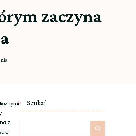
tórym zaczyna
da
ania
Szukaj
licznymi
y
dną z
woją