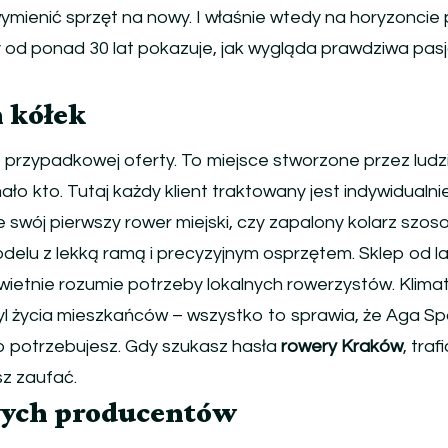
mienić sprzęt na nowy. I właśnie wtedy na horyzoncie 
ry od ponad 30 lat pokazuje, jak wygląda prawdziwa pas
h kółek
 przypadkowej oferty. To miejsce stworzone przez ludzi
ało kto. Tutaj każdy klient traktowany jest indywidualni
e swój pierwszy rower miejski, czy zapalony kolarz szos
lu z lekką ramą i precyzyjnym osprzętem. Sklep od la
wietnie rozumie potrzeby lokalnych rowerzystów. Klima
tyl życia mieszkańców – wszystko to sprawia, że Aga Sp
go potrzebujesz. Gdy szukasz hasła
rowery Kraków
, traf
sz zaufać.
wych producentów