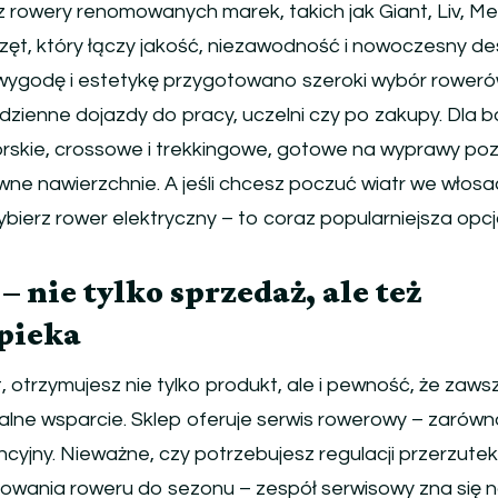
z rowery renomowanych marek, takich jak Giant, Liv, Me
rzęt, który łączy jakość, niezawodność i nowoczesny de
wygodę i estetykę przygotowano szeroki wybór rower
dzienne dojazdy do pracy, uczelni czy po zakupy. Dla b
rskie, crossowe i trekkingowe, gotowe na wyprawy po
równe nawierzchnie. A jeśli chcesz poczuć wiatr we włos
bierz rower elektryczny – to coraz popularniejsza opc
 nie tylko sprzedaż, ale też
pieka
 otrzymujesz nie tylko produkt, ale i pewność, że zaws
alne wsparcie. Sklep oferuje serwis rowerowy – zarów
ncyjny. Nieważne, czy potrzebujesz regulacji przerzutek
owania roweru do sezonu – zespół serwisowy zna się 