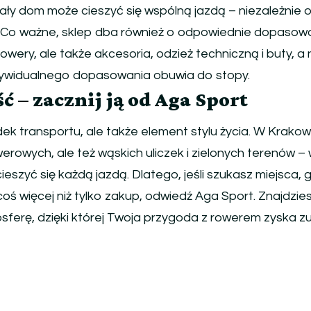
ały dom może cieszyć się wspólną jazdą – niezależnie 
 Co ważne, sklep dba również o odpowiednie dopasow
 rowery, ale także akcesoria, odzież techniczną i buty, a
 indywidualnego dopasowania obuwia do stopy.
 – zacznij ją od Aga Sport
dek transportu, ale także element stylu życia. W Krakow
erowych, ale też wąskich uliczek i zielonych terenów –
cieszyć się każdą jazdą. Dlatego, jeśli szukasz miejsca, 
oś więcej niż tylko zakup, odwiedź Aga Sport. Znajdzies
mosferę, dzięki której Twoja przygoda z rowerem zyska z