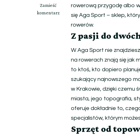
we
Zamieść
rowerową przygodę albo wy
wpisie
komentarz
się Aga Sport – sklep, któ
Rowery
rowerów.
Kraków
Z pasji do dwóc
–
miejsce,
w
W Aga Sport nie znajdziesz
którym
na rowerach znają się jak m
zaczyna
to ktoś, kto dopiero planuj
się
szukający najnowszego mode
prawdziwa
jazda
w Krakowie, dzięki czemu ś
miasta, jego topografia, s
oferuje dokładnie to, cze
specjalistów, którym może
Sprzęt od topo