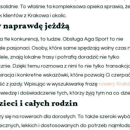
z solidnie. To właśnie ta kompleksowa opieka sprawia, ż
 klientów z Krakowa i okolic.
y naprawdę jeżdżą
a tle konkurencji, to ludzie. Obsługa Aga Sport to nie
le pasjonaci. Osoby, które same spędzają wolny czas 
e, znają lokalne trasy i potrafią doradzić nie tylko
cznie. Dzięki temu rozmowa z nimi to nie tylko transakcj
iracja i konkretne wskazówki, które pozwolą Ci czerpa
ć z jazdy. Wpisując w wyszukiwarkę frazę
rowery Krak
wiedzę i doświadczenie tych, którzy żyją tym na co dzie
zieci i całych rodzin
y się na rowerach dla dorosłych. To także szeroki wybó
iecznych, lekkich i dostosowanych do potrzeb najmłod