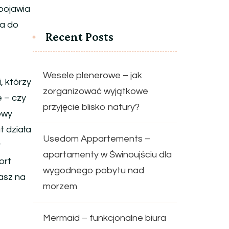
pojawia
ja do
Recent Posts
Wesele plenerowe – jak
, którzy
zorganizować wyjątkowe
e – czy
przyjęcie blisko natury?
owy
t działa
Usedom Appartements –
t
apartamenty w Świnoujściu dla
ort
wygodnego pobytu nad
iasz na
morzem
Mermaid – funkcjonalne biura