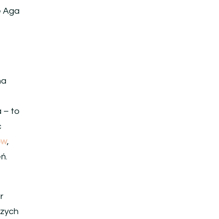
e Aga
na
a – to
ć
ów
,
ń.
r
szych