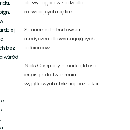
do wynajęcia w Łodzi dla
rida,
rozwijających się firm
sign.
ów
Spacemed – hurtownia
ardziej
medyczna dla wymagających
za
odbiorców
ach bez
ja wśród
Nails Company – marka, która
inspiruje do tworzenia
wyjątkowych stylizacji paznokci
ze
no
,
na