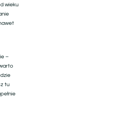
od wieku
anie
 nawet
ie –
 warto
gdzie
z tu
upełnie