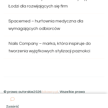
Łodzi dla rozwijających się firm
Spacemed – hurtownia medyczna dla
wymagających odbiorców
Nails Company – marka, która inspiruje do
tworzenia wyjątkowych stylizacji paznokci
© prawa autorskie2026
bikowcy.pl
. Wszelkie prawa
zastrzeżone.
Blossom Floral | Stworzony przez
Blossom
Themes
.Wspierany przez
WordPress
.
Zamieść