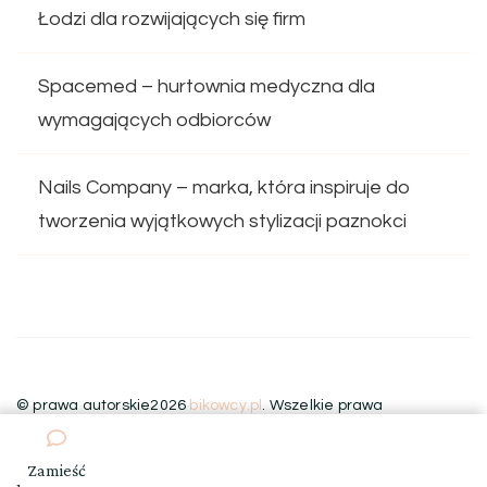
Łodzi dla rozwijających się firm
Spacemed – hurtownia medyczna dla
wymagających odbiorców
Nails Company – marka, która inspiruje do
tworzenia wyjątkowych stylizacji paznokci
© prawa autorskie2026
bikowcy.pl
. Wszelkie prawa
zastrzeżone.
Blossom Floral | Stworzony przez
Blossom
Themes
.Wspierany przez
WordPress
.
Zamieść