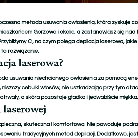
oczesna metoda usuwania owłosienia, która zyskuje co
 mieszkańcem Gorzowa i okolic, a zastanawiasz się nad
 Przybliżymy Ci, na czym polega depilacja laserowa, jakie s
 to rozwiązanie.
lacja laserowa?
oda usuwania niechcianego owłosienia za pomocą energi
, niszczy cebulki włosów, nie uszkadzając przy tym ota
gotrwały, a skóra pozostaje gładka i jedwabiście miękka.
i laserowej
zpieczna, skuteczna i komfortowa. Nie powoduje podraż
sowaniu tradycyjnych metod depilacji. Dodatkowo, jest