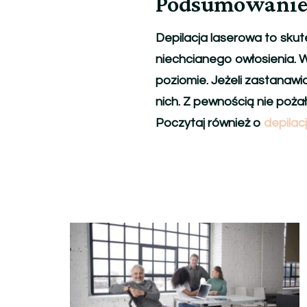
Podsumowani
Depilacja laserowa to skut
niechcianego owłosienia. W
poziomie. Jeżeli zastanawi
nich. Z pewnością nie pożał
Poczytaj również o
depilac
Nawigacja
wpisu