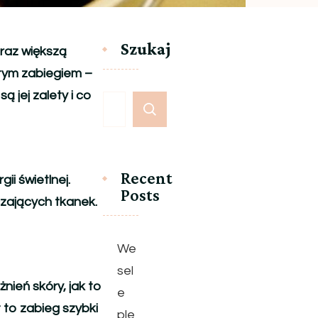
Szukaj
raz większą
 tym zabiegiem –
ą jej zalety i co
Recent
i świetlnej.
Posts
czających tkanek.
We
sel
nień skóry, jak to
e
 to zabieg szybki
ple