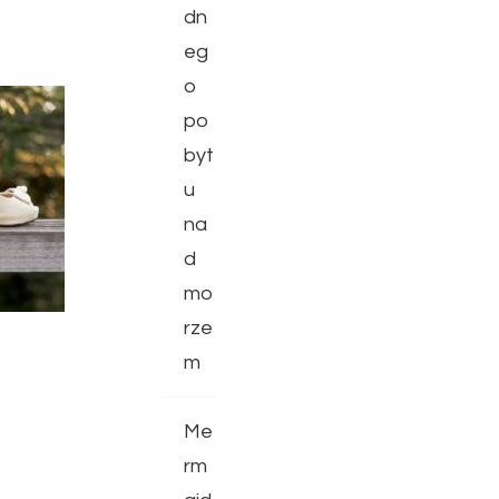
dn
eg
o
po
byt
u
na
d
mo
rze
m
Me
rm