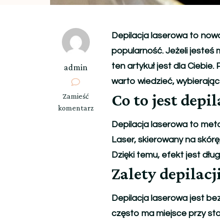
Depilacja laserowa to now
popularność. Jeżeli jesteś
ten artykuł jest dla Ciebie.
admin
warto wiedzieć, wybierając
Co to jest depi
we
Zamieść
wpisie
komentarz
Tytuł:
Depilacja laserowa to met
Depilacja
Laser, skierowany na skórę
laserowa
w
Dzięki temu, efekt jest dłu
Gorzowie
Zalety depilacj
–
bezpieczne
Depilacja laserowa jest be
i
często ma miejsce przy sto
skuteczne