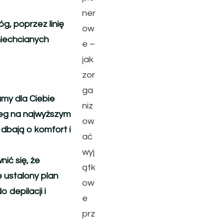
ner
g, poprzez linię
ow
 niechcianych
e –
jak
zor
ga
my dla Ciebie
niz
ieg na najwyższym
ow
dbają o komfort i
ać
wyj
ić się, że
ątk
 ustalony plan
ow
depilacji i
e
prz