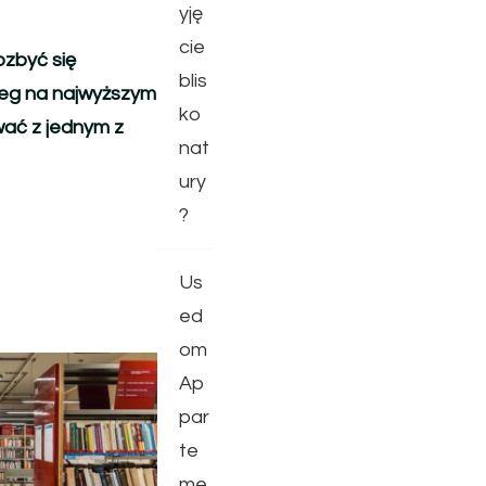
yję
cie
ozbyć się
blis
bieg na najwyższym
ko
wać z jednym z
nat
ury
?
Us
ed
om
Ap
par
te
me