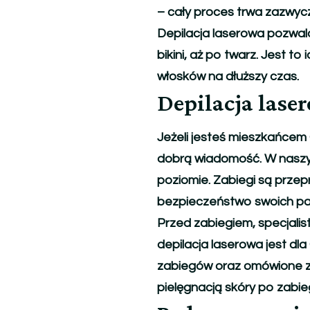
usuwanie
– cały proces trwa zazwycza
owłosienia
Depilacja laserowa pozwala 
bikini, aż po twarz. Jest t
włosków na dłuższy czas.
Depilacja las
Jeżeli jesteś mieszkańcem 
dobrą wiadomość. W naszym
poziomie. Zabiegi są prze
bezpieczeństwo swoich pa
Przed zabiegiem, specjali
depilacja laserowa jest dl
zabiegów oraz omówione zo
pielęgnacją skóry po zabie