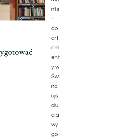
nts
–
ap
art
am
rzygotować
ent
y w
Świ
no
ujś
ciu
dla
wy
go