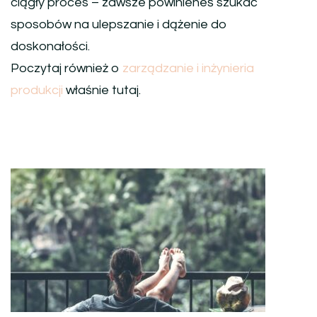
ciągły proces – zawsze powinieneś szukać
sposobów na ulepszanie i dążenie do
doskonałości.
Poczytaj również o
zarządzanie i inżynieria
produkcji
właśnie tutaj.
Nawigacja
wpisu