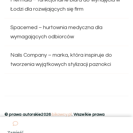
Łodzi dla rozwijających się firm
Spacemed – hurtownia medyczna dla
wymagających odbiorców
Nails Company – marka, która inspiruje do
tworzenia wyjątkowych stylizacji paznokci
© prawa autorskie2026
bikowcy.pl
. Wszelkie prawa
zastrzeżone.
Blossom Floral | Stworzony przez
Blossom
Themes
.Wspierany przez
WordPress
.
Zamieść