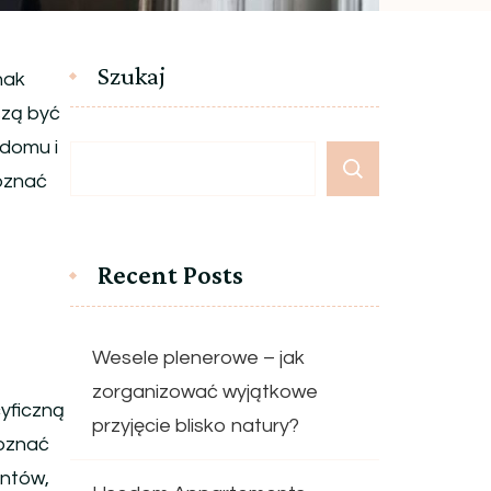
Szukaj
nak
szą być
 domu i
poznać
Recent Posts
Wesele plenerowe – jak
zorganizować wyjątkowe
yficzną
przyjęcie blisko natury?
poznać
entów,