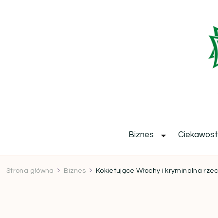
b
Biznes
Ciekawost
Strona główna
Biznes
Kokietujące Włochy i kryminalna rze