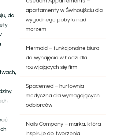
Usedom Appartements –
apartamenty w Świnoujściu dla
ju, do
wygodnego pobytu nad
iety
morzem
w
a
Mermaid – funkcjonalne biura
do wynajęcia w Łodzi dla
rozwijających się firm
stwach,
.
Spacemed – hurtownia
ziny.
medyczna dla wymagających
ach
odbiorców
nać
Nails Company – marka, która
ych
inspiruje do tworzenia