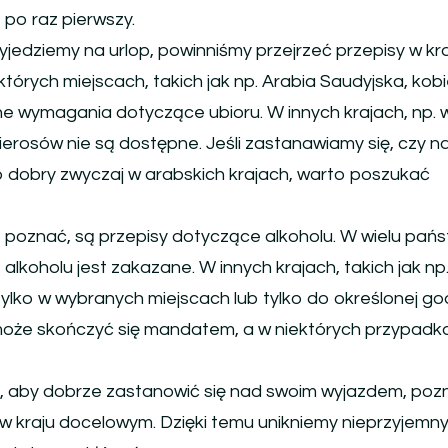
 po raz pierwszy.
jedziemy na urlop, powinniśmy przejrzeć przepisy w kra
tórych miejscach, takich jak np. Arabia Saudyjska, kob
 wymagania dotyczące ubioru. W innych krajach, np. 
ierosów nie są dostępne. Jeśli zastanawiamy się, czy n
o dobry zwyczaj w arabskich krajach, warto poszukać
o poznać, są przepisy dotyczące alkoholu. W wielu pań
 alkoholu jest zakazane. W innych krajach, takich jak np
lko w wybranych miejscach lub tylko do określonej god
oże skończyć się mandatem, a w niektórych przypadk
, aby dobrze zastanowić się nad swoim wyjazdem, poz
 w kraju docelowym. Dzięki temu unikniemy nieprzyjemn