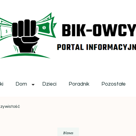
ikowcy.pl
ki
Dom
Dzieci
Poradnik
Pozostałe
czywistość
Biznes