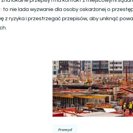
zna lokalne przepisy i ma kontakt z miejscowymi sądam
h
to nie lada wyzwanie dla osoby oskarżonej o przestę
 z ryzyka i przestrzegać przepisów, aby uniknąć pow
ch.
Przemysł