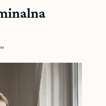
yminalna
nia