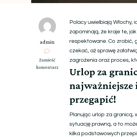
Polacy uwielbiają Włochy, 
zapominają, że kraje te, j
respektowane. Co zrobić, 
admin
czekać, aż sprawę załatwi
we
Zamieść
zagrożenia oraz proces, kt
wpisie
komentarz
Urlop za grani
Kokietujące
Włochy
najważniejsze 
i
przegapić!
kryminalna
rzeczywistość
Planując urlop za granicą
sytuację prawną, a to moż
kilka podstawowych przepi