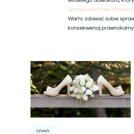
włoskiego adwokata, który 
Sprawa karna we Włoszec
Warto zdawać sobie sprawę
konsekwencji prawnokarny
Nawigacja
wpisu
Lifestyle