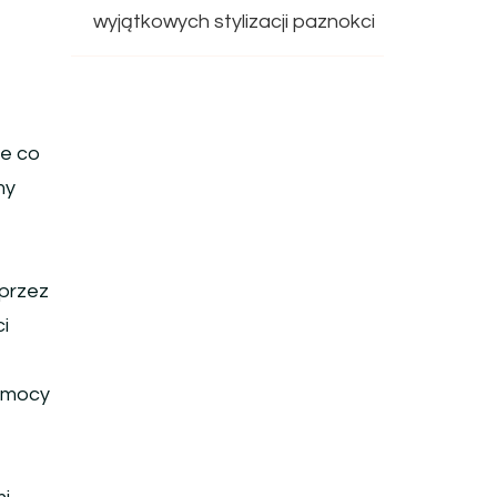
wyjątkowych stylizacji paznokci
le co
my
przez
i
pomocy