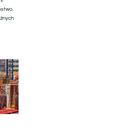
i.
pstwo.
ażnych