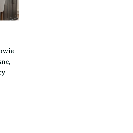
owie
ne,
ry