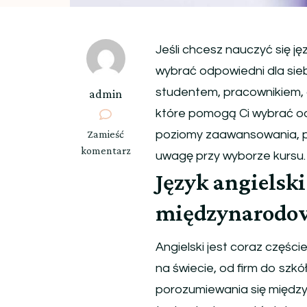
Jeśli chcesz nauczyć się ję
wybrać odpowiedni dla siebi
studentem, pracownikiem, c
admin
które pomogą Ci wybrać od
we
Zamieść
poziomy zaawansowania, po
wpisie
komentarz
uwagę przy wyborze kursu.
Jak
Język angielski
wybrać
idealny
międzynarodow
kurs
języka
Angielski jest coraz częśc
angielskiego
dla
na świecie, od firm do szkó
dorosłych?
porozumiewania się między