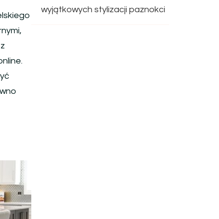
wyjątkowych stylizacji paznokci
elskiego
rnymi,
 z
nline.
yć
pewno