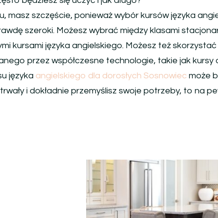
ęsto będziesz się uczyć i jak długo?
u, masz szczęście, ponieważ wybór kursów języka angi
rawdę szeroki. Możesz wybrać między klasami stacjona
mi kursami języka angielskiego. Możesz też skorzystać
nego przez współczesne technologie, takie jak kursy o
u języka
angielskiego dla dorosłych Sosnowiec
może b
wytrwały i dokładnie przemyślisz swoje potrzeby, to na 