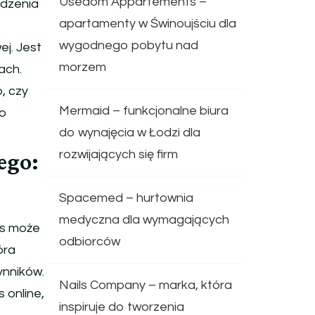
Usedom Appartements –
adzenia
apartamenty w Świnoujściu dla
wygodnego pobytu nad
j. Jest
morzem
ach.
, czy
Mermaid – funkcjonalne biura
go
do wynajęcia w Łodzi dla
ego:
rozwijających się firm
Spacemed – hurtownia
medyczna dla wymagających
rs może
odbiorców
óra
ynników.
Nails Company – marka, która
 online,
inspiruje do tworzenia