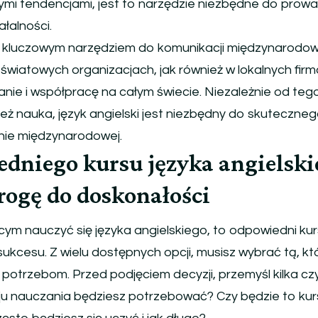
ymi tendencjami, jest to narzędzie niezbędne do prow
ałalności.
eż kluczowym narzędziem do komunikacji międzynarodowe
światowych organizacjach, jak również w lokalnych firm
nie i współpracę na całym świecie. Niezależnie od tego
 też nauka, język angielski jest niezbędny do skuteczne
nie międzynarodowej.
niego kursu języka angielski
rogę do doskonałości
ącym nauczyć się języka angielskiego, to odpowiedni ku
sukcesu. Z wielu dostępnych opcji, musisz wybrać tą, kt
potrzebom. Przed podjęciem decyzji, przemyśl kilka cz
ju nauczania będziesz potrzebować? Czy będzie to kurs