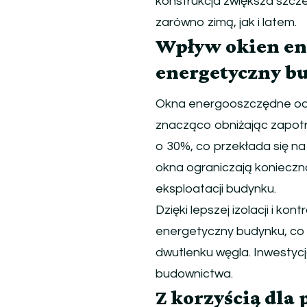
konstrukcja zwiększa szcze
zarówno zimą, jak i latem.
Wpływ okien en
energetyczny b
Okna energooszczędne odg
znacząco obniżając zapotr
o 30%, co przekłada się n
okna ograniczają konieczno
eksploatacji budynku.
Dzięki lepszej izolacji i ko
energetyczny budynku, co 
dwutlenku węgla. Inwestyc
budownictwa.
Z korzyścią dla 