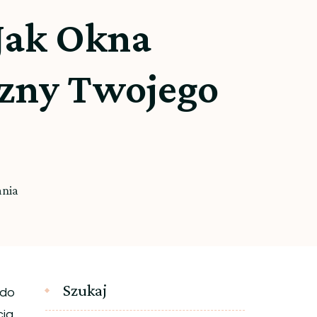
 Jak Okna
czny Twojego
ania
Szukaj
 do
cia