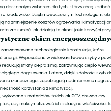
 są doskonałym wyborem dla tych, którzy chcą zadbać
k i o środowisko. Dzięki nowoczesnym technologiom, ok
 na zmniejszenie kosztów ogrzewania i klimatyzacji o
to zrozumieć, jak działają te okna i jakie korzyści prz
rystyczne okien energooszczędny
zaawansowane technologicznie konstrukcje, które
ć energii. Wyposażone w wielowarstwowe szyby z pow
e redukują straty ciepła zimą, zatrzymując ciepło wewn
ciągłego dogrzewania. Latem, dzięki zdolności szyb d
iowania słonecznego, zapobiegają nadmiernemu nagrze
nieczność korzystania z klimatyzacji.
 wykonane z materiałów takich jak PCV, drewno czy
 tak, aby maksymalizować ich izolacyjne właściwości. I