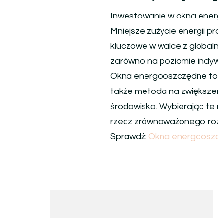
Inwestowanie w okna energ
Mniejsze zużycie energii pr
kluczowe w walce z globaln
zarówno na poziomie indywi
Okna energooszczędne to n
także metoda na zwiększen
środowisko. Wybierając te
rzecz zrównoważonego rozwo
Sprawdź:
Okna energoosz
Nawigacja