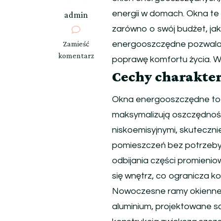
energii w domach. Okna te
admin
zarówno o swój budżet, ja
we
Zamieść
energooszczędne pozwalają
wpisie
komentarz
poprawę komfortu życia. War
Światło,
Cechy charakte
które
Oszczędza:
Okna energooszczędne to 
Jak
Okna
maksymalizują oszczędnoś
Wpływają
niskoemisyjnymi, skuteczni
na
pomieszczeń bez potrzeby 
Bilans
odbijania części promien
Energetyczny
Twojego
się wnętrz, co ogranicza ko
Domu
Nowoczesne ramy okienne,
aluminium, projektowane są