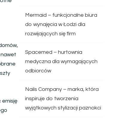
totne
Mermaid – funkcjonalne biura
do wynajęcia w Łodzi dla
rozwijających się firm
 domów,
Spacemed – hurtownia
e nawet
medyczna dla wymagających
dobrane
odbiorców
oszty
Nails Company – marka, która
inspiruje do tworzenia
 emisję
wyjątkowych stylizacji paznokci
ego