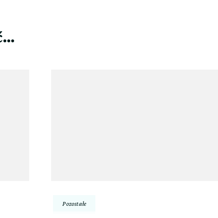
ć…
Pozostałe