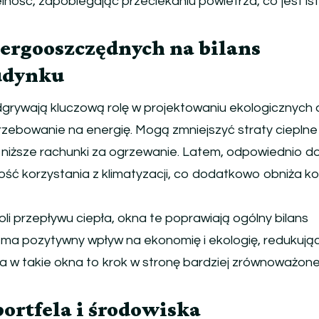
lność, zapobiegając przeciekaniu powietrza, co jest is
ergooszczędnych na bilans
udynku
rywają kluczową rolę w projektowaniu ekologicznych
zebowanie na energię. Mogą zmniejszyć straty ciepln
a niższe rachunki za ogrzewanie. Latem, odpowiednio 
ść korzystania z klimatyzacji, co dodatkowo obniża k
ntroli przepływu ciepła, okna te poprawiają ogólny bilans
ma pozytywny wpływ na ekonomię i ekologię, redukując
ja w takie okna to krok w stronę bardziej zrównoważon
portfela i środowiska