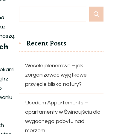
na
raz
ynoszą.
Recent Posts
ch
Wesele plenerowe – jak
łokami
zorganizować wyjątkowe
ątrz
przyjęcie blisko natury?
o
waniu
Usedom Appartements –
apartamenty w Świnoujściu dla
wygodnego pobytu nad
ch
morzem