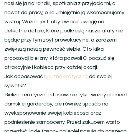
nosi się ją na randki, spotkania z przyjaciółmi, a
nawet do pracy, o ile umiejętnie ją wkomponujemy
w strój. Ważne jest, aby zwrócić uwagę na
delikatne detale, które podkreślą nasze atuty nie
będąc przy tym zbyt prowokacyjne, a zarazem
zwiększą naszą pewność siebie. Oto kilka
propozycji bielizny, która pozwoli Ci poczuć się
atrakcyjnie i kobieco przy każdej okazji.
Jak dopasować
bieliznę erotyczną
do swojej
sylwetki?
Bielizna erotyczna stanowi nie tylko ważny element
damskiej garderoby, ale również sposób na
wyeksponowanie swojej kobiecości oraz
podniesienie samooceny. Przed zakupem warto
rozważyć, jakie fasony najlepiej pasują do naszego