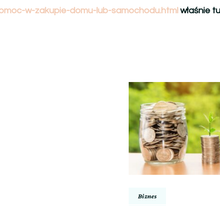
omoc-w-zakupie-domu-lub-samochodu.html
właśnie tu
Biznes