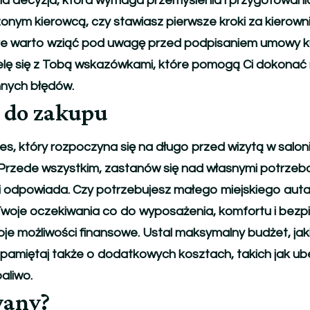
decyzja, która wymaga przemyślenia i przygotowania
nym kierowcą, czy stawiasz pierwsze kroki za kierownicą
re warto wziąć pod uwagę przed podpisaniem umowy k
ielę się z Tobą wskazówkami, które pomogą Ci dokonać
hnych błędów.
 do zakupu
, który rozpoczyna się na długo przed wizytą w salon
rzede wszystkim, zastanów się nad własnymi potrzeba
Ci odpowiada. Czy potrzebujesz małego miejskiego aut
 Twoje oczekiwania co do wyposażenia, komfortu i bez
oje możliwości finansowe. Ustal maksymalny budżet, jaki
 pamiętaj także o dodatkowych kosztach, takich jak ub
aliwo.
wany?