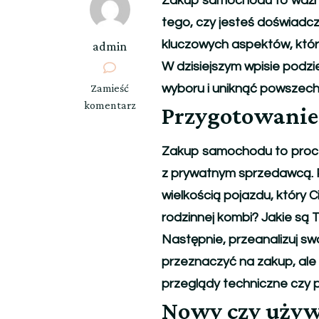
Zakup samochodu to ważna 
tego, czy jesteś doświadczo
kluczowych aspektów, któ
admin
W dzisiejszym wpisie podz
we
Zamieść
wyboru i uniknąć powszec
wpisie
komentarz
Przygotowanie
Kupno
Auta
Zakup samochodu to proces
–
Co
z prywatnym sprzedawcą. P
Warto
wielkością pojazdu, który 
Wiedzieć?
rodzinnej kombi? Jakie są
Następnie, przeanalizuj sw
przeznaczyć na zakup, ale
przeglądy techniczne czy p
Nowy czy uży