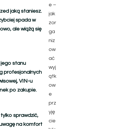
e –
ed jaką staniesz.
jak
zybciej spada w
zor
owo, ale wiążą się
ga
niz
ow
ać
 jego stanu
wyj
g profesjonalnych
ątk
wisowej, VIN-u
ow
anek po zakupie.
e
prz
yję
tylko sprawdzić,
cie
óć uwagę na komfort