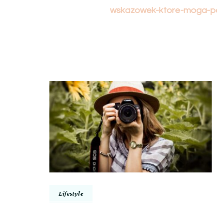
wskazowek-ktore-moga-p
Nawigacja
wpisu
Lifestyle