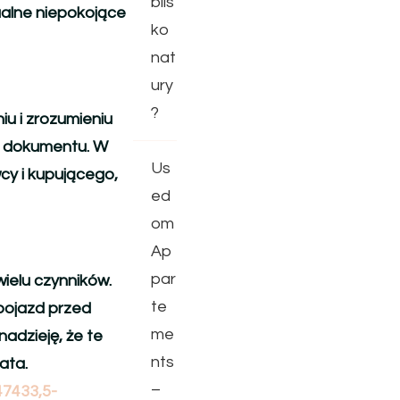
blis
ualne niepokojące
ko
nat
ury
?
iu i zrozumieniu
m dokumentu. W
Us
cy i kupującego,
ed
om
Ap
par
ielu czynników.
te
pojazd przed
me
adzieję, że te
nts
ata.
–
47433,5-