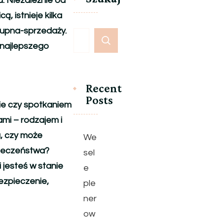
. Niezależnie od
, istnieje kilka
upna-sprzedaży.
 najlepszego
Recent
Posts
ie czy spotkaniem
mi – rodzajem i
a, czy może
We
pieczeństwa?
sel
 jesteś w stanie
e
ezpieczenie,
ple
ner
ow