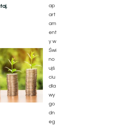
ap
taj.
art
am
ent
y w
Świ
no
ujś
ciu
dla
wy
go
dn
eg