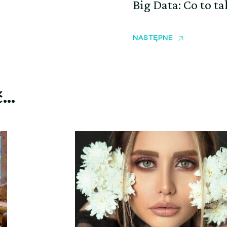
Big Data: Co to t
NASTĘPNE
ć…