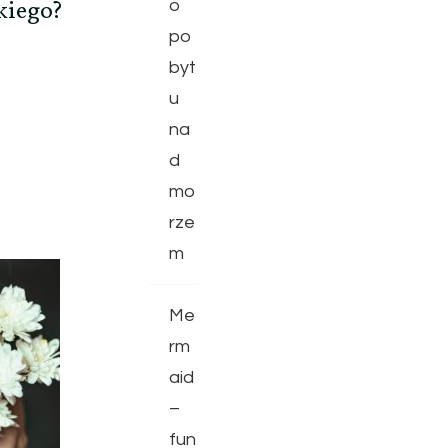
akiego?
o
po
byt
u
na
d
mo
rze
m
Me
rm
aid
–
fun